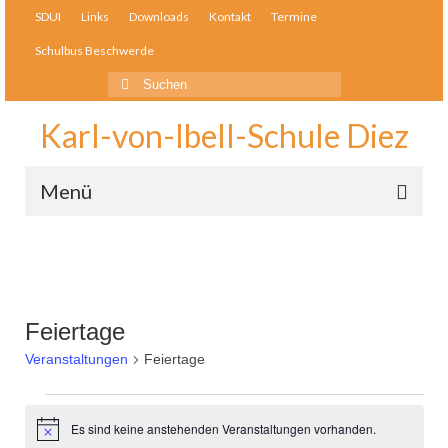
SDUI
Links
Downloads
Kontakt
Termine
Schulbus Beschwerde
Suche
nach:
Karl-von-Ibell-Schule Diez
Menü
Schulleben
Bausteine
Feiertage
Unser Team
Veranstaltungen
Feiertage
Elternmitwirkung
Veranstaltungen
Schulelternbeirat
Es sind keine anstehenden Veranstaltungen vorhanden.
Notice