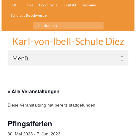
SDUI
Links
Downloads
Kontakt
Termine
Schulbus Beschwerde
Suche
nach:
Karl-von-Ibell-Schule Diez
Menü
Schulleben
Bausteine
« Alle Veranstaltungen
Unser Team
Diese Veranstaltung hat bereits stattgefunden.
Elternmitwirkung
Pfingstferien
Schulelternbeirat
30. Mai 2023
-
7. Juni 2023