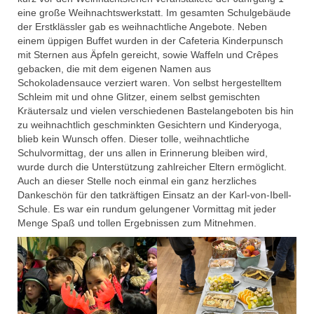
Förderverein
eine große Weihnachtswerkstatt. Im gesamten Schulgebäude
der Erstklässler gab es weihnachtliche Angebote. Neben
Schulkleidung
einem üppigen Buffet wurden in der Cafeteria Kinderpunsch
mit Sternen aus Äpfeln gereicht, sowie Waffeln und Crêpes
gebacken, die mit dem eigenen Namen aus
Schokoladensauce verziert waren. Von selbst hergestelltem
Schleim mit und ohne Glitzer, einem selbst gemischten
Kräutersalz und vielen verschiedenen Bastelangeboten bis hin
zu weihnachtlich geschminkten Gesichtern und Kinderyoga,
blieb kein Wunsch offen. Dieser tolle, weihnachtliche
Schulvormittag, der uns allen in Erinnerung bleiben wird,
wurde durch die Unterstützung zahlreicher Eltern ermöglicht.
Auch an dieser Stelle noch einmal ein ganz herzliches
Dankeschön für den tatkräftigen Einsatz an der Karl-von-Ibell-
Schule. Es war ein rundum gelungener Vormittag mit jeder
Menge Spaß und tollen Ergebnissen zum Mitnehmen.