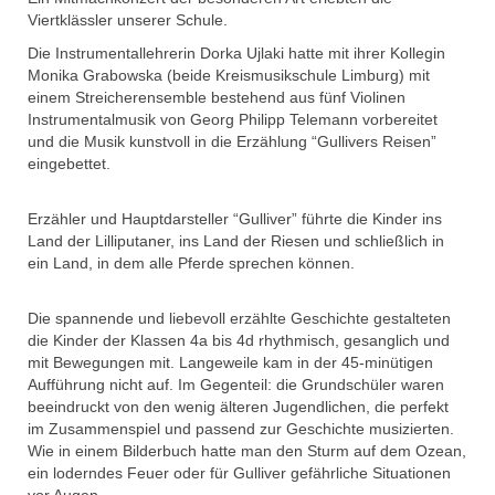
Förderverein
Viertklässler unserer Schule.
Schulkleidung
Die Instrumentallehrerin Dorka Ujlaki hatte mit ihrer Kollegin
Monika Grabowska (beide Kreismusikschule Limburg) mit
einem Streicherensemble bestehend aus fünf Violinen
Instrumentalmusik von Georg Philipp Telemann vorbereitet
und die Musik kunstvoll in die Erzählung “Gullivers Reisen”
eingebettet.
Erzähler und Hauptdarsteller “Gulliver” führte die Kinder ins
Land der Lilliputaner, ins Land der Riesen und schließlich in
ein Land, in dem alle Pferde sprechen können.
Die spannende und liebevoll erzählte Geschichte gestalteten
die Kinder der Klassen 4a bis 4d rhythmisch, gesanglich und
mit Bewegungen mit. Langeweile kam in der 45-minütigen
Aufführung nicht auf. Im Gegenteil: die Grundschüler waren
beeindruckt von den wenig älteren Jugendlichen, die perfekt
im Zusammenspiel und passend zur Geschichte musizierten.
Wie in einem Bilderbuch hatte man den Sturm auf dem Ozean,
ein loderndes Feuer oder für Gulliver gefährliche Situationen